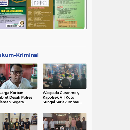
ukum-Kriminal
uarga Korban
Waspada Curanmor,
bret Desak Polres
Kapolsek VII Koto
iaman Segera
Sungai Sariak Imbau
gkap Pelaku
Warga Pasang Kunci
Ganda