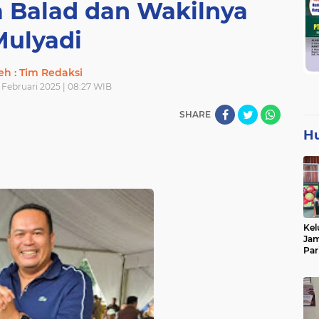
a Balad dan Wakilnya
Mulyadi
eh : Tim Redaksi
 Februari 2025 | 08:27 WIB
SHARE
H
Kel
Jam
Par
Tan