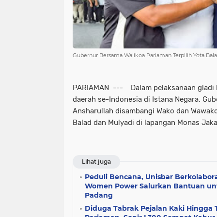
Gubernur Bersama Walikoa Pariaman Terpilih Yota Bal
PARIAMAN --- Dalam pelaksanaan gladi ko
daerah se-Indonesia di Istana Negara, Gu
Ansharullah disambangi Wako dan Wawako 
Balad dan Mulyadi di lapangan Monas Jakar
Lihat juga
Peduli Bencana, Unisbar Berkolabo
Women Power Salurkan Bantuan untu
Padang
Diduga Tabrak Pejalan Kaki Hingga