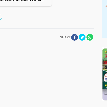
an
SHARE