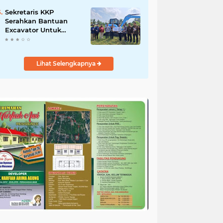
Salurkan Bantuan
untuk Korban Banjir di
Sekretaris KKP
Padang
Serahkan Bantuan
Excavator Untuk
Pelaku Usaha
Perikanan
Lihat Selengkapnya