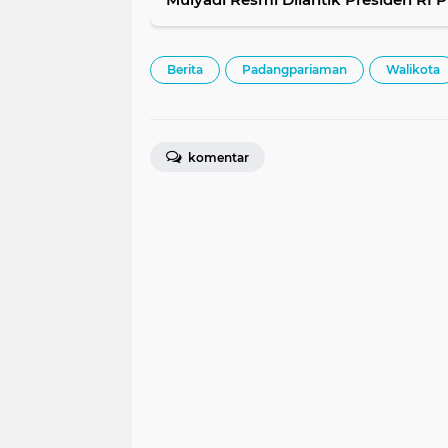
Tahun Kedepan Pimpin Kota Pariam
Berita
Padangpariaman
Walikota
komentar