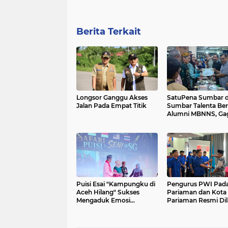
Berita Terkait
Longsor Ganggu Akses
SatuPena Sumbar 
Jalan Pada Empat Titik
Sumbar Talenta Be
Alumni MBNNS, Ga
Program Bersama d
Bidang Sastra dan S
Budaya
Puisi Esai "Kampungku di
Pengurus PWI Padang
Aceh Hilang" Sukses
Pariaman dan Kota
Mengaduk Emosi
Pariaman Resmi Dil
Penonton
Idham Fadhil Siap 
Marwah Organisasi