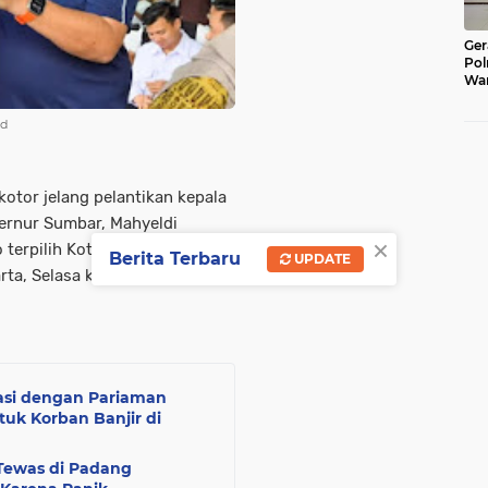
Ger
Pol
War
Pel
Lub
ad
tor jelang pelantikan kepala
bernur Sumbar, Mahyeldi
×
terpilih Kota Pariaman, Yota
Berita Terbaru
UPDATE
ta, Selasa kemarin siang.
rasi dengan Pariaman
k Korban Banjir di
 Tewas di Padang