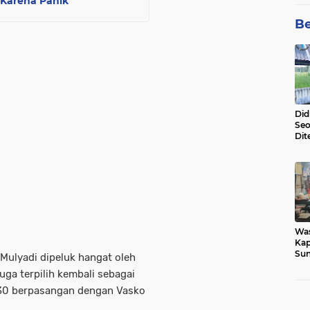
 Karena Panik
Be
Did
Seo
Dit
Dun
Sa
Wa
Kap
Sun
Mulyadi dipeluk hangat oleh
War
ga terpilih kembali sebagai
Ga
30 berpasangan dengan Vasko