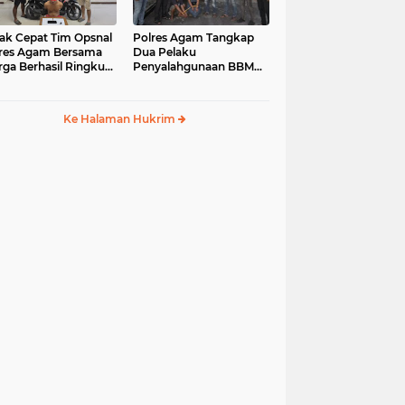
ak Cepat Tim Opsnal
Polres Agam Tangkap
res Agam Bersama
Dua Pelaku
ga Berhasil Ringkus
Penyalahgunaan BBM
aku Jambret di
Bersubsidi Jenis Solar di
uk Basung
Palembayan
Ke Halaman Hukrim