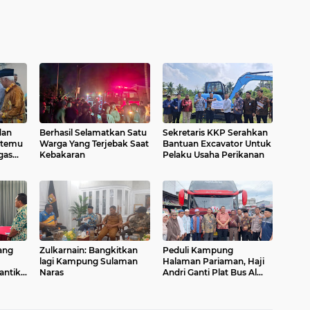
dan
Berhasil Selamatkan Satu
Sekretaris KKP Serahkan
rtemu
Warga Yang Terjebak Saat
Bantuan Excavator Untuk
gas
Kebakaran
Pelaku Usaha Perikanan
i
eni
Zulkarnain: Bangkitkan
Peduli Kampung
lagi Kampung Sulaman
Halaman Pariaman, Haji
antik,
Naras
Andri Ganti Plat Bus Al
Jaga
Hijrah Seri W