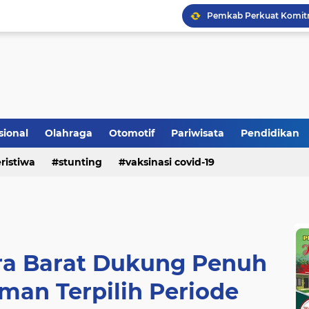
Bupati Padangpariaman
Longsor Ganggu Akses J
sional
Olahraga
Otomotif
Pariwisata
Pendidikan
ristiwa
stunting
vaksinasi covid-19
a Barat Dukung Penuh
man Terpilih Periode