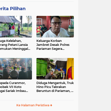
rita Pilihan
uga Kelelahan,
Keluarga Korban
rang Petani Lansia
Jambret Desak Polres
emukan Meninggal
Pariaman Segera
ia di Pematang
Tangkap Pelaku
wah
spada Curanmor,
Diduga Mengantuk, Truk
olsek VII Koto
Hino Picu Tabrakan
gai Sariak Imbau
Beruntun di Pariaman, 5
ga Pasang Kunci
Kendaraan Rusak Parah
nda
Ke Halaman Peristiwa