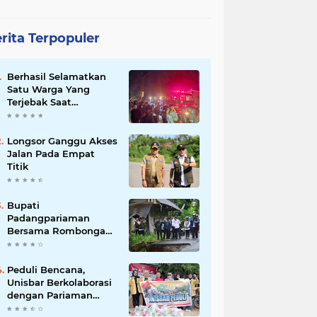
rita Terpopuler
Berhasil Selamatkan
Satu Warga Yang
Terjebak Saat
Kebakaran
Longsor Ganggu Akses
Jalan Pada Empat
Titik
Bupati
Padangpariaman
Bersama Rombongan
Jemput Aspirasi
Peduli Bencana,
Unisbar Berkolaborasi
dengan Pariaman
Women Power