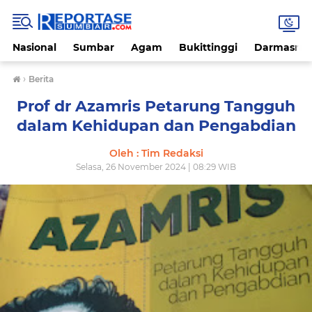
Nasional
Sumbar
Agam
Bukittinggi
Darmasray
›
Berita
Prof dr Azamris Petarung Tangguh
dalam Kehidupan dan Pengabdian
Oleh : Tim Redaksi
Selasa, 26 November 2024 | 08:29 WIB