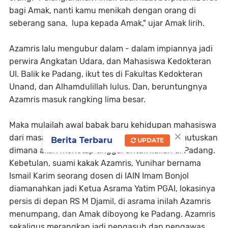
bagi Amak, nanti kamu menikah dengan orang di
seberang sana, lupa kepada Amak," ujar Amak lirih.
Azamris lalu mengubur dalam - dalam impiannya jadi
perwira Angkatan Udara, dan Mahasiswa Kedokteran
UI. Balik ke Padang, ikut tes di Fakultas Kedokteran
Unand, dan Alhamdulillah lulus. Dan, beruntungnya
Azamris masuk rangking lima besar.
Maka mulailah awal babak baru kehidupan mahasiswa
×
dari masa perpeloncoan sampai akhirnya memutuskan
Berita Terbaru
UPDATE
dimana akan menetap tinggal untuk kuliah di Padang.
Kebetulan, suami kakak Azamris, Yunihar bernama
Ismail Karim seorang dosen di IAIN Imam Bonjol
diamanahkan jadi Ketua Asrama Yatim PGAI, lokasinya
persis di depan RS M Djamil, di asrama inilah Azamris
menumpang, dan Amak diboyong ke Padang. Azamris
sekaligus merangkap jadi pengasuh dan pengawas