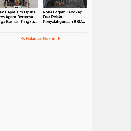
ak Cepat Tim Opsnal
Polres Agam Tangkap
res Agam Bersama
Dua Pelaku
ga Berhasil Ringkus
Penyalahgunaan BBM
aku Jambret di
Bersubsidi Jenis Solar di
uk Basung
Palembayan
Ke Halaman Hukrim