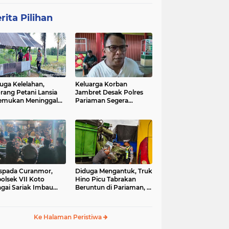
rita Pilihan
uga Kelelahan,
Keluarga Korban
rang Petani Lansia
Jambret Desak Polres
emukan Meninggal
Pariaman Segera
ia di Pematang
Tangkap Pelaku
wah
spada Curanmor,
Diduga Mengantuk, Truk
olsek VII Koto
Hino Picu Tabrakan
gai Sariak Imbau
Beruntun di Pariaman, 5
ga Pasang Kunci
Kendaraan Rusak Parah
nda
Ke Halaman Peristiwa