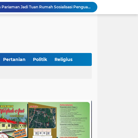
Peduli Bencana, Unisbar Berkolaborasi dengan Pariaman Women Power Salurkan Bantuan untuk Korban Banjir di Padang
Diduga Tabrak Pejalan Kaki Hingga Tewas di Padang Pariaman, Sopir L300 Sempat Kabur Karena Panik
 Bersama Rombongan Jemput Aspirasi
alan Pada Empat Titik
Presiden Diminta Jadikan Pertemuan dengan Kepala Daerah sebagai Momentum Reformasi Sistemik
SatuPena Sumbar dan Sumbar Talenta Bertemu Alumni MBNNS, Gagas Program Bersama di Bidang Sastra dan Seni Budaya
tu Warga Yang Terjebak Saat Kebakaran
Sekretaris KKP Serahkan Bantuan Excavator Untuk Pelaku Usaha Perikanan
Pertanian
Politik
Religius
Semarakkan HUT RI ke-81, Lapas Kelas IIB Pariaman Gelar Beragam Lomba
STIT Syekh Burhanuddin Pariaman Jadi Tuan Rumah Sosialisasi Penguatan Ideologi Pancasila Bersama BPIP dan DPR RI