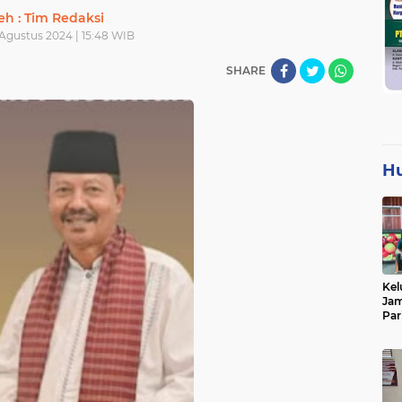
eh : Tim Redaksi
 Agustus 2024 | 15:48 WIB
SHARE
H
Kel
Jam
Par
Tan