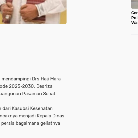
Ger
Pol
War
Pel
Lub
, mendampingi Drs Haji Mara
iode 2025-2030, Desrizal
mbangunan Pasaman Sehat.
n dari Kasubsi Kesehatan
ncaknya menjadi Kepala Dinas
 persis bagaimana geliatnya