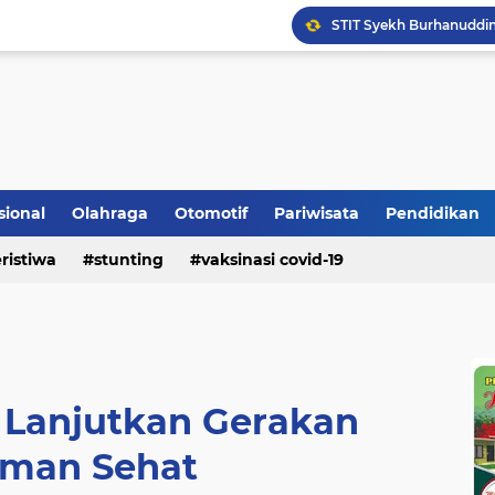
Bupati Padangpariaman
Longsor Ganggu Akses J
Berhasil Selamatkan Sa
sional
Olahraga
Otomotif
Pariwisata
Pendidikan
ristiwa
stunting
vaksinasi covid-19
p Lanjutkan Gerakan
man Sehat