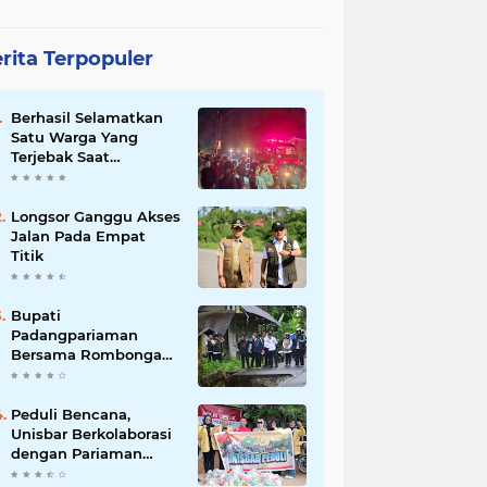
rita Terpopuler
Berhasil Selamatkan
Satu Warga Yang
Terjebak Saat
Kebakaran
Longsor Ganggu Akses
Jalan Pada Empat
Titik
Bupati
Padangpariaman
Bersama Rombongan
Jemput Aspirasi
Peduli Bencana,
Unisbar Berkolaborasi
dengan Pariaman
Women Power