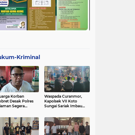
ukum-Kriminal
uarga Korban
Waspada Curanmor,
bret Desak Polres
Kapolsek VII Koto
iaman Segera
Sungai Sariak Imbau
gkap Pelaku
Warga Pasang Kunci
Ganda