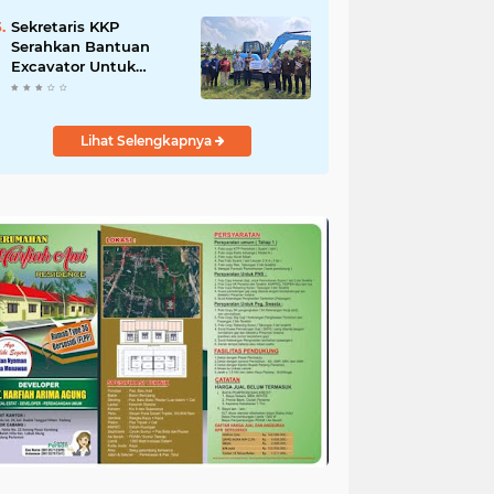
Salurkan Bantuan
untuk Korban Banjir di
Sekretaris KKP
Padang
Serahkan Bantuan
Excavator Untuk
Pelaku Usaha
Perikanan
Lihat Selengkapnya