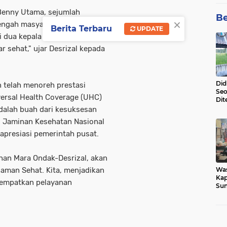
Benny Utama, sejumlah
Be
×
engah masyarakat. "Inshaa
Berita Terbaru
UPDATE
 dua kepala daerah itu, akan
 sehat," ujar Desrizal kepada
Did
 telah menoreh prestasi
Seo
ersal Health Coverage (UHC)
Dit
Dun
adalah buah dari kesuksesan
Sa
 Jaminan Kesehatan Nasional
iapresiasi pemerintah pusat.
ahan Mara Ondak-Desrizal, akan
man Sehat. Kita, menjadikan
Wa
Kap
nempatkan pelayanan
Sun
War
Ga