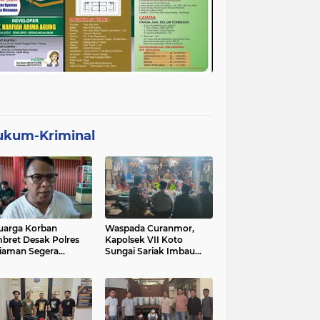
ukum-Kriminal
uarga Korban
Waspada Curanmor,
bret Desak Polres
Kapolsek VII Koto
iaman Segera
Sungai Sariak Imbau
gkap Pelaku
Warga Pasang Kunci
Ganda