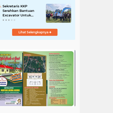
Salurkan Bantuan
untuk Korban Banjir di
Sekretaris KKP
Padang
Serahkan Bantuan
Excavator Untuk
Pelaku Usaha
Perikanan
Lihat Selengkapnya