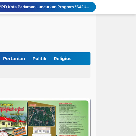
Tingkatkan PAD, UPTD PPD Kota Pariaman Luncurkan Program "SAJUMPA"
Pemkab Perkuat Komitmen Dalam Kehidupan Masyarakat Yang Harmonis
Diduga Akibat Puntung Rokok, Satu Pohon Cemara di Pantai Kata Pariaman Terbakar
Semarakkan HUT RI ke-81, Lapas Kelas IIB Pariaman Gelar Beragam Lomba
STIT Syekh Burhanuddin Pariaman Jadi Tuan Rumah Sosialisasi Penguatan Ideologi Pancasila Bersama BPIP dan DPR RI
Peduli Bencana, Unisbar Berkolaborasi dengan Pariaman Women Power Salurkan Bantuan untuk Korban Banjir di Padang
Diduga Tabrak Pejalan Kaki Hingga Tewas di Padang Pariaman, Sopir L300 Sempat Kabur Karena Panik
 Bersama Rombongan Jemput Aspirasi
Pertanian
Politik
Religius
alan Pada Empat Titik
si Pimpinan Pemda