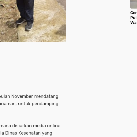
Ger
Pol
War
Pel
Lub
, bulan November mendatang,
ariaman, untuk pendamping
mana disiarkan media online
la Dinas Kesehatan yang