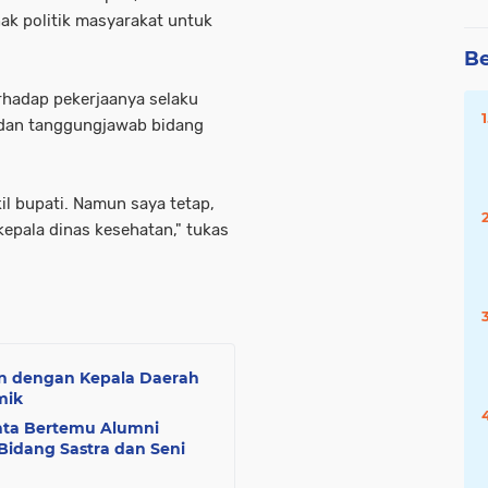
hak politik masyarakat untuk
Be
erhadap pekerjaanya selaku
 dan tanggungjawab bidang
kil bupati. Namun saya tetap,
kepala dinas kesehatan," tukas
an dengan Kepala Daerah
mik
nta Bertemu Alumni
idang Sastra dan Seni