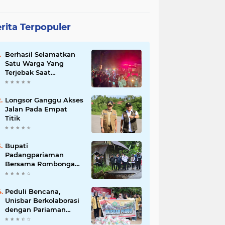
rita Terpopuler
Berhasil Selamatkan
Satu Warga Yang
Terjebak Saat
Kebakaran
Longsor Ganggu Akses
Jalan Pada Empat
Titik
Bupati
Padangpariaman
Bersama Rombongan
Jemput Aspirasi
Peduli Bencana,
Unisbar Berkolaborasi
dengan Pariaman
Women Power