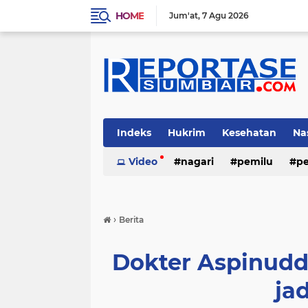
HOME
Jum'at
7 Agu 2026
Indeks
Hukrim
Kesehatan
Na
Video
nagari
pemilu
pe
›
Berita
Dokter Aspinudd
ja