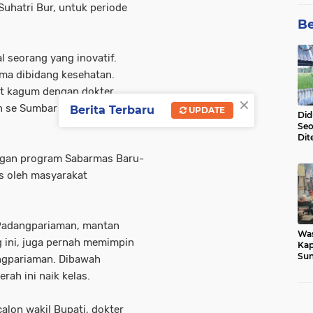
uhatri Bur, untuk periode
Be
 seorang yang inovatif.
tama dibidang kesehatan.
at kagum dengan dokter
×
 se Sumbar untuk belajar ke
Berita Terbaru
UPDATE
Did
Seo
Dit
Dun
dengan program Sabarmas Baru-
Sa
as oleh masyarakat
 Padangpariaman, mantan
Wa
 ini, juga pernah memimpin
Kap
Sun
ngpariaman. Dibawah
War
ah ini naik kelas.
Ga
alon wakil Bupati, dokter