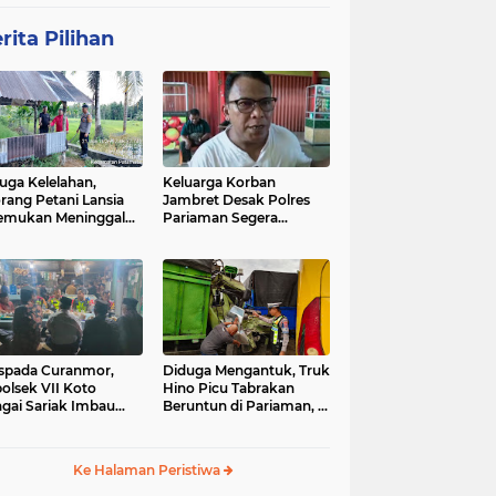
rita Pilihan
uga Kelelahan,
Keluarga Korban
rang Petani Lansia
Jambret Desak Polres
emukan Meninggal
Pariaman Segera
ia di Pematang
Tangkap Pelaku
wah
spada Curanmor,
Diduga Mengantuk, Truk
olsek VII Koto
Hino Picu Tabrakan
gai Sariak Imbau
Beruntun di Pariaman, 5
ga Pasang Kunci
Kendaraan Rusak Parah
nda
Ke Halaman Peristiwa