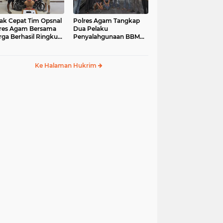
ak Cepat Tim Opsnal
Polres Agam Tangkap
res Agam Bersama
Dua Pelaku
ga Berhasil Ringkus
Penyalahgunaan BBM
aku Jambret di
Bersubsidi Jenis Solar di
uk Basung
Palembayan
Ke Halaman Hukrim