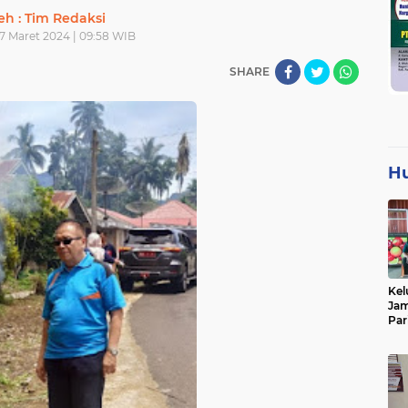
eh : Tim Redaksi
7 Maret 2024 | 09:58 WIB
SHARE
H
Kel
Jam
Par
Tan