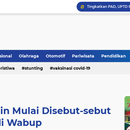
Bupati Padangpariaman
sional
Olahraga
Otomotif
Pariwisata
Pendidikan
Longsor Ganggu Akses J
ristiwa
stunting
vaksinasi covid-19
Mengakhiri Pecah Kong
in Mulai Disebut-sebut
di Wabup