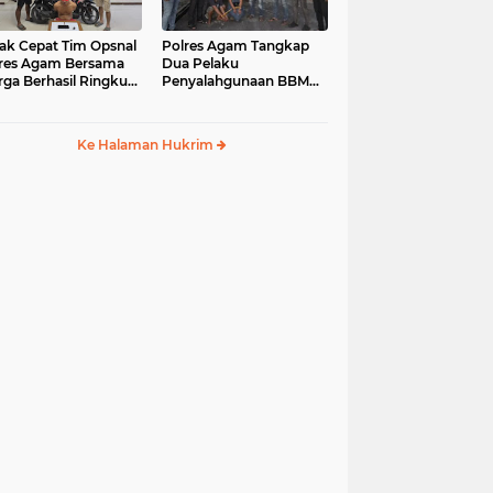
ak Cepat Tim Opsnal
Polres Agam Tangkap
res Agam Bersama
Dua Pelaku
ga Berhasil Ringkus
Penyalahgunaan BBM
aku Jambret di
Bersubsidi Jenis Solar di
uk Basung
Palembayan
Ke Halaman Hukrim