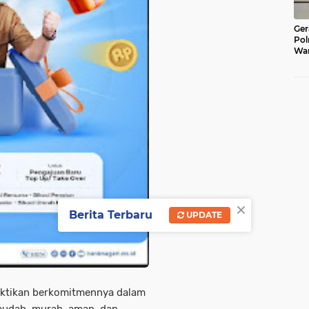
Ger
Pol
War
Pel
Lub
×
Berita Terbaru
UPDATE
ktikan berkomitmennya dalam
mudah, murah, aman, dan