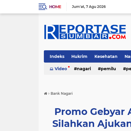
HOME
Jum'at
7 Agu 2026
Indeks
Hukrim
Kesehatan
Na
Video
nagari
pemilu
pe
›
Bank Nagari
Promo Gebyar 
Silahkan Ajuka