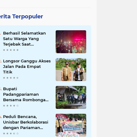
rita Terpopuler
Berhasil Selamatkan
Satu Warga Yang
Terjebak Saat
Kebakaran
Longsor Ganggu Akses
Jalan Pada Empat
Titik
Bupati
Padangpariaman
Bersama Rombongan
Jemput Aspirasi
Peduli Bencana,
Unisbar Berkolaborasi
dengan Pariaman
Women Power