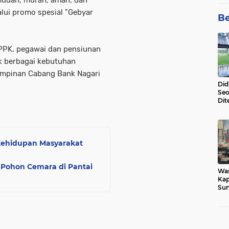
lui promo spesial "Gebyar
Be
PPK, pegawai dan pensiunan
 berbagai kebutuhan
Pimpinan Cabang Bank Nagari
Did
Seo
Dit
Dun
Sa
ehidupan Masyarakat
 Pohon Cemara di Pantai
Wa
Kap
Sun
War
Ga