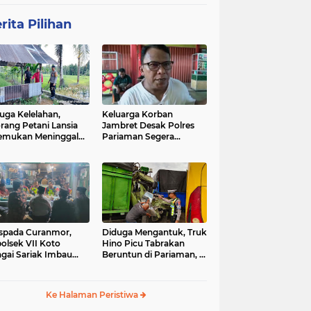
rita Pilihan
uga Kelelahan,
Keluarga Korban
rang Petani Lansia
Jambret Desak Polres
emukan Meninggal
Pariaman Segera
ia di Pematang
Tangkap Pelaku
wah
spada Curanmor,
Diduga Mengantuk, Truk
olsek VII Koto
Hino Picu Tabrakan
gai Sariak Imbau
Beruntun di Pariaman, 5
ga Pasang Kunci
Kendaraan Rusak Parah
nda
Ke Halaman Peristiwa