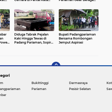
Pariaman Terbakar
Lomba
isbar
Diduga Tabrak Pejalan
Bupati Padangpariaman
an
Kaki Hingga Tewas di
Bersama Rombongan
Power
Padang Pariaman, Sopir
Jemput Aspirasi
untuk
L300 Sempat Kabur
adang
Karena Panik
egori
am
Bukittinggi
Darmasraya
Kot
angpariaman
Pariaman
Pesisir Selatan
Sa
mbar