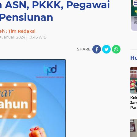
n ASN, PKKK, Pegawai
Pensiunan
eh : Tim Redaksi
0 Januari 2024 | 10:46 WIB
SHARE
H
Kel
Jam
Par
Tan