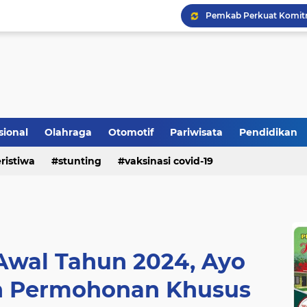
Bupati Padangpariaman
Longsor Ganggu Akses J
sional
Olahraga
Otomotif
Pariwisata
Pendidikan
ristiwa
stunting
vaksinasi covid-19
Awal Tahun 2024, Ayo
n Permohonan Khusus