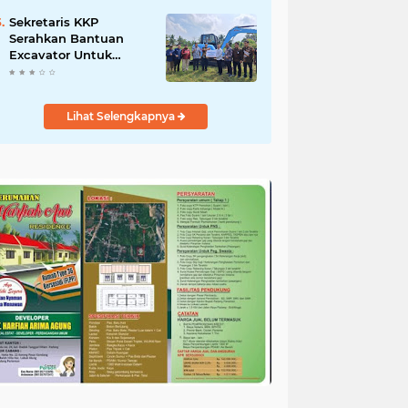
Salurkan Bantuan
untuk Korban Banjir di
Sekretaris KKP
Padang
Serahkan Bantuan
Excavator Untuk
Pelaku Usaha
Perikanan
Lihat Selengkapnya