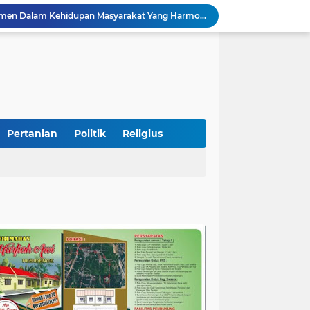
Pemkab Perkuat Komitmen Dalam Kehidupan Masyarakat Yang Harmonis
Diduga Akibat Puntung Rokok, Satu Pohon Cemara di Pantai Kata Pariaman Terbakar
Semarakkan HUT RI ke-81, Lapas Kelas IIB Pariaman Gelar Beragam Lomba
STIT Syekh Burhanuddin Pariaman Jadi Tuan Rumah Sosialisasi Penguatan Ideologi Pancasila Bersama BPIP dan DPR RI
Peduli Bencana, Unisbar Berkolaborasi dengan Pariaman Women Power Salurkan Bantuan untuk Korban Banjir di Padang
Diduga Tabrak Pejalan Kaki Hingga Tewas di Padang Pariaman, Sopir L300 Sempat Kabur Karena Panik
 Bersama Rombongan Jemput Aspirasi
alan Pada Empat Titik
Pertanian
Politik
Religius
Presiden Diminta Jadikan Pertemuan dengan Kepala Daerah sebagai Momentum Reformasi Sistemik
Tingkatkan PAD, UPTD PPD Kota Pariaman Luncurkan Program "SAJUMPA"