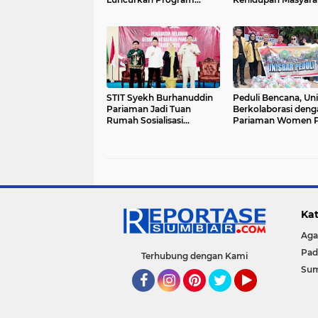
"SAJUMPA"
Yang Harmonis
STIT Syekh Burhanuddin
Peduli Bencana, Un
Pariaman Jadi Tuan
Berkolaborasi deng
Rumah Sosialisasi
Pariaman Women 
Penguatan Ideologi
Salurkan Bantuan 
Pancasila Bersama BPIP
Korban Banjir di P
dan DPR RI
Kat
Ag
Pad
Terhubung dengan Kami
Su
Facebook
Instagram
Pinterest
Twitter
YouTube