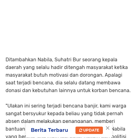
Ditambahkan Nabila, Suhatri Bur seorang kepala
daerah yang selalu hadir ditengah masyarakat ketika
masyarakat butuh motivasi dan dorongan. Apalagi
saat terjadi bencana, dia selalu datang membawa
donasi dan kebutuhan lainnya untuk korban bencana.
"Ulakan ini sering terjadi bencana banjir, kami warga
sangat bersyukur kepada beliau yang tidak pernah
absen dalam melakukan penanganan, memberi
×
bantuan maupun ikut dalam evakuasi," sebut Nabila
Berita Terbaru
UPDATE
yang bercita-cita ingin jadi pakar hukum dan politisi