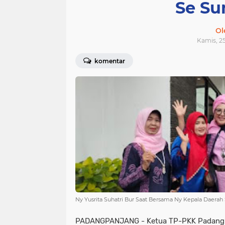
Se Su
Ol
Kamis, 25
komentar
Ny Yusrita Suhatri Bur Saat Bersama Ny Kepala Daerah
PADANGPANJANG - Ketua TP-PKK Padangpa