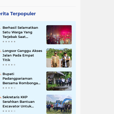
rita Terpopuler
Berhasil Selamatkan
Satu Warga Yang
Terjebak Saat
Kebakaran
Longsor Ganggu Akses
Jalan Pada Empat
Titik
Bupati
Padangpariaman
Bersama Rombongan
Jemput Aspirasi
Sekretaris KKP
Serahkan Bantuan
Excavator Untuk
Pelaku Usaha