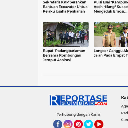
Sekretaris KKP Serahkan
Puisi Esai "Kampun
Bantuan Excavator Untuk
Aceh Hilang" Sukse
Pelaku Usaha Perikanan
Mengaduk Emosi
Penonton
Bupati Padangpariaman
Longsor Ganggu Ak
Bersama Rombongan
Jalan Pada Empat Ti
Jemput Aspirasi
Kat
Ag
Pad
Terhubung dengan Kami
Su