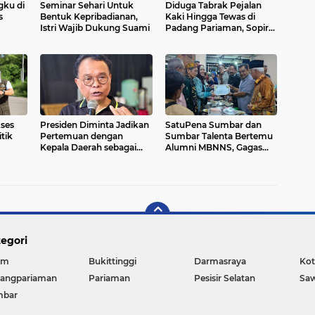
gku di
Seminar Sehari Untuk
Diduga Tabrak Pejalan
s
Bentuk Kepribadianan,
Kaki Hingga Tewas di
Istri Wajib Dukung Suami
Padang Pariaman, Sopir
L300 Sempat Kabur
Karena Panik
ses
Presiden Diminta Jadikan
SatuPena Sumbar dan
tik
Pertemuan dengan
Sumbar Talenta Bertemu
Kepala Daerah sebagai
Alumni MBNNS, Gagas
Momentum Reformasi
Program Bersama di
Sistemik
Bidang Sastra dan Seni
Budaya
egori
am
Bukittinggi
Darmasraya
Kot
angpariaman
Pariaman
Pesisir Selatan
Sa
mbar