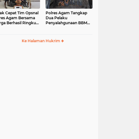
ak Cepat Tim Opsnal
Polres Agam Tangkap
res Agam Bersama
Dua Pelaku
ga Berhasil Ringkus
Penyalahgunaan BBM
aku Jambret di
Bersubsidi Jenis Solar di
uk Basung
Palembayan
Ke Halaman Hukrim