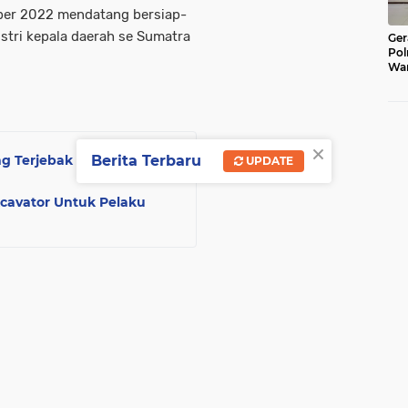
er 2022 mendatang bersiap-
stri kepala daerah se Sumatra
Ger
Pol
War
Pel
Lub
×
g Terjebak Saat
Berita Terbaru
UPDATE
cavator Untuk Pelaku