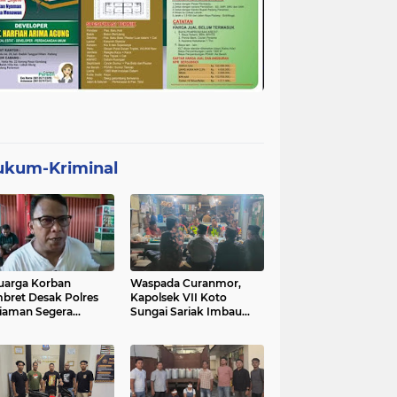
ukum-Kriminal
uarga Korban
Waspada Curanmor,
bret Desak Polres
Kapolsek VII Koto
iaman Segera
Sungai Sariak Imbau
gkap Pelaku
Warga Pasang Kunci
Ganda