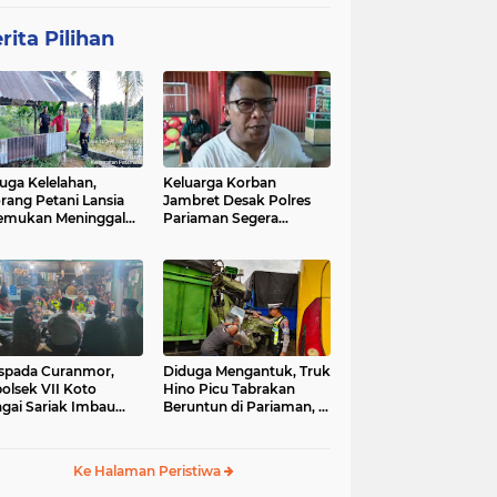
rita Pilihan
uga Kelelahan,
Keluarga Korban
rang Petani Lansia
Jambret Desak Polres
emukan Meninggal
Pariaman Segera
ia di Pematang
Tangkap Pelaku
wah
spada Curanmor,
Diduga Mengantuk, Truk
olsek VII Koto
Hino Picu Tabrakan
gai Sariak Imbau
Beruntun di Pariaman, 5
ga Pasang Kunci
Kendaraan Rusak Parah
nda
Ke Halaman Peristiwa