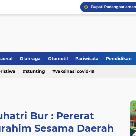
Bupati Padangpariaman
Longsor Ganggu Akses J
Berhasil Selamatkan Sa
sional
Olahraga
Otomotif
Pariwisata
Pendidikan
ristiwa
stunting
vaksinasi covid-19
hatri Bur : Pererat
urahim Sesama Daerah