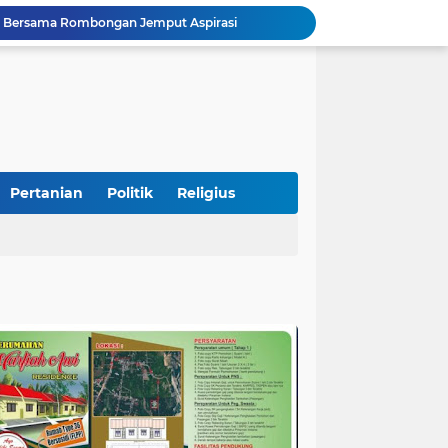
 Bersama Rombongan Jemput Aspirasi
alan Pada Empat Titik
Presiden Diminta Jadikan Pertemuan dengan Kepala Daerah sebagai Momentum Reformasi Sistemik
SatuPena Sumbar dan Sumbar Talenta Bertemu Alumni MBNNS, Gagas Program Bersama di Bidang Sastra dan Seni Budaya
tu Warga Yang Terjebak Saat Kebakaran
Sekretaris KKP Serahkan Bantuan Excavator Untuk Pelaku Usaha Perikanan
Puisi Esai "Kampungku di Aceh Hilang" Sukses Mengaduk Emosi Penonton
Ukir Sejarah Baru : STIT Syekh Burhanuddin Pariaman Resmi Launching Program Magister (S2) PAI
Pertanian
Politik
Religius
PLN UP2B Sumbagteng Perkuat Keandalan Sistem Kelistrikan Jelang HUT ke-81 RI melalui Program Care for Asset di Empat Gardu Induk Strategis
Diduga Tabrak Pejalan Kaki Hingga Tewas di Padang Pariaman, Sopir L300 Sempat Kabur Karena Panik