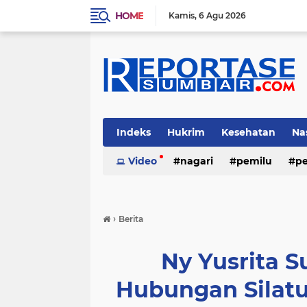
HOME
Kamis
6 Agu 2026
Indeks
Hukrim
Kesehatan
Na
Video
nagari
pemilu
pe
›
Berita
Ny Yusrita Su
Hubungan Silat