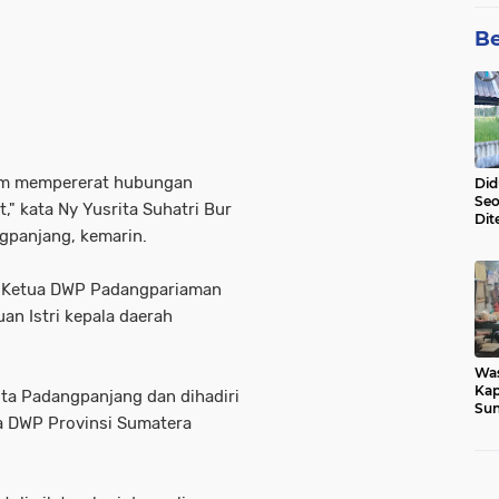
Be
lam mempererat hubungan
Did
Seo
," kata Ny Yusrita Suhatri Bur
Dit
gpanjang, kemarin.
Dun
Sa
an Ketua DWP Padangpariaman
an Istri kepala daerah
Wa
Kap
ota Padangpanjang dan dihadiri
Sun
a DWP Provinsi Sumatera
War
Ga