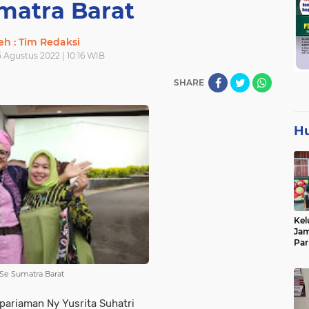
matra Barat
eh : Tim Redaksi
 Agustus 2022 | 10:16 WIB
SHARE
H
Kel
Jam
Par
Tan
 Se Sumatra Barat
riaman Ny Yusrita Suhatri