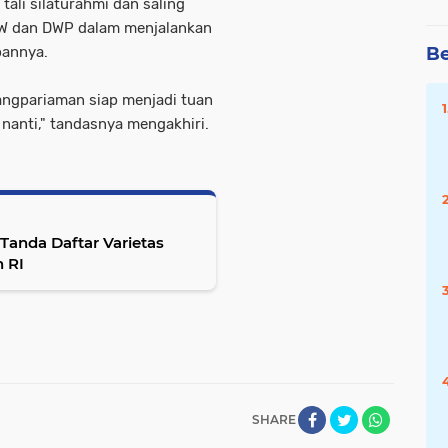
ali silaturahmi dan saling
OW dan DWP dalam menjalankan
pannya.
Be
angpariaman siap menjadi tuan
nanti," tandasnya mengakhiri.
anda Daftar Varietas
 RI
SHARE