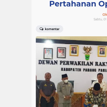
Pertahanan O
Ol
Sabtu, 01
komentar