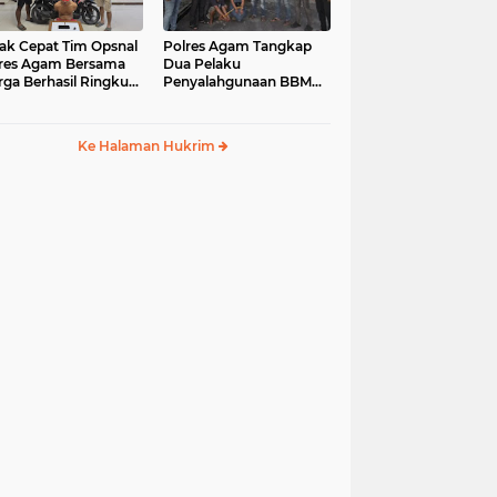
ak Cepat Tim Opsnal
Polres Agam Tangkap
res Agam Bersama
Dua Pelaku
ga Berhasil Ringkus
Penyalahgunaan BBM
aku Jambret di
Bersubsidi Jenis Solar di
uk Basung
Palembayan
Ke Halaman Hukrim