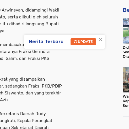
Be
 Arwinsyah, didampingi Wakil
nto, serta diikuti oleh seluruh
tu dihadiri langsung Bupati
ya.
×
Berita Terbaru
UPDATE
 membacakan pendapat akhir
Did
ntaranya Fraksi Gerindra
Seo
Dit
di Salim, dan Fraksi PKS
Dun
Sa
krat yang disampaikan
ar, sedangkan Fraksi PKB/PDIP
eh Siswanto, dan yang terakhir
Wa
 Aziz.
Kap
Sun
War
Sekretaris Daerah Rudy
Ga
Rangkuti, Kepala Perangkat
ungan Sekretariat Daerah