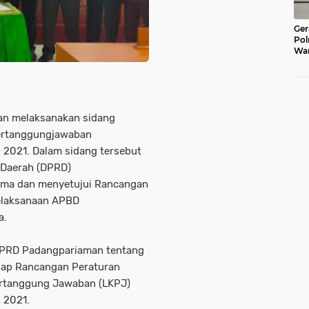
Ger
Pol
War
Pel
Lub
n melaksanakan sidang
ertanggungjawaban
2021. Dalam sidang tersebut
 Daerah (DPRD)
ma dan menyetujui Rancangan
elaksanaan APBD
a.
a DPRD Padangpariaman tentang
dap Rancangan Peraturan
ertanggung Jawaban (LKPJ)
 2021.