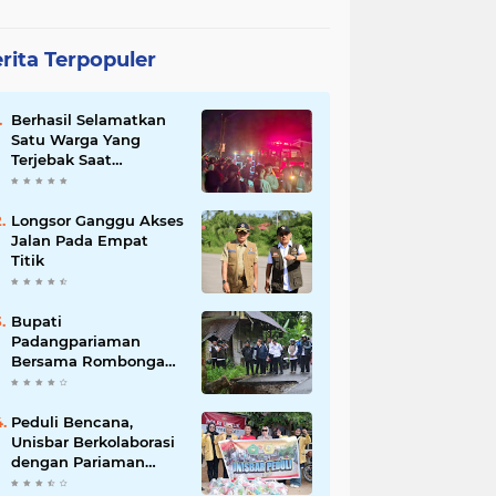
rita Terpopuler
Berhasil Selamatkan
Satu Warga Yang
Terjebak Saat
Kebakaran
Longsor Ganggu Akses
Jalan Pada Empat
Titik
Bupati
Padangpariaman
Bersama Rombongan
Jemput Aspirasi
Peduli Bencana,
Unisbar Berkolaborasi
dengan Pariaman
Women Power