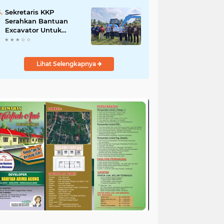
Salurkan Bantuan
untuk Korban Banjir di
Sekretaris KKP
Padang
Serahkan Bantuan
Excavator Untuk
Pelaku Usaha
Perikanan
Lihat Selengkapnya