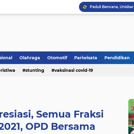
Bupati Padangpariaman
Longsor Ganggu Akses J
sional
Olahraga
Otomotif
Pariwisata
Pendidikan
ristiwa
stunting
vaksinasi covid-19
resiasi, Semua Fraksi
 2021, OPD Bersama