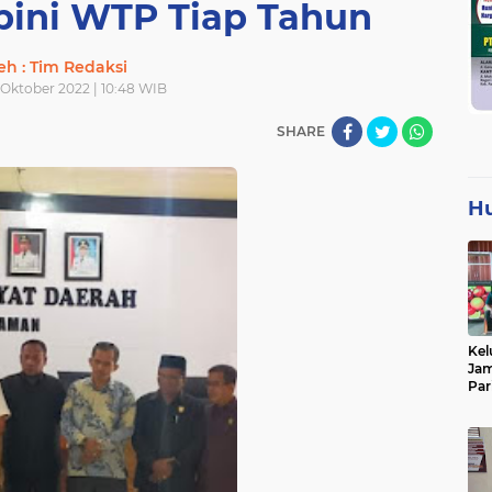
pini WTP Tiap Tahun
eh : Tim Redaksi
 Oktober 2022 | 10:48 WIB
SHARE
H
Kel
Jam
Par
Tan