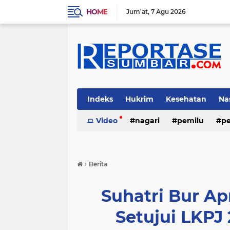
HOME
Jum'at
7 Agu 2026
Indeks
Hukrim
Kesehatan
Na
Video
nagari
pemilu
pe
›
Berita
Suhatri Bur Ap
Setujui LKPJ