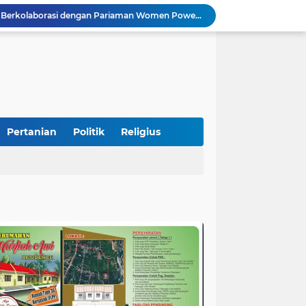
Peduli Bencana, Unisbar Berkolaborasi dengan Pariaman Women Power Salurkan Bantuan untuk Korban Banjir di Padang
Diduga Tabrak Pejalan Kaki Hingga Tewas di Padang Pariaman, Sopir L300 Sempat Kabur Karena Panik
 Bersama Rombongan Jemput Aspirasi
alan Pada Empat Titik
Presiden Diminta Jadikan Pertemuan dengan Kepala Daerah sebagai Momentum Reformasi Sistemik
Tingkatkan PAD, UPTD PPD Kota Pariaman Luncurkan Program "SAJUMPA"
Pemkab Perkuat Komitmen Dalam Kehidupan Masyarakat Yang Harmonis
Diduga Akibat Puntung Rokok, Satu Pohon Cemara di Pantai Kata Pariaman Terbakar
Pertanian
Politik
Religius
Semarakkan HUT RI ke-81, Lapas Kelas IIB Pariaman Gelar Beragam Lomba
STIT Syekh Burhanuddin Pariaman Jadi Tuan Rumah Sosialisasi Penguatan Ideologi Pancasila Bersama BPIP dan DPR RI