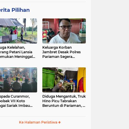
rita Pilihan
uga Kelelahan,
Keluarga Korban
rang Petani Lansia
Jambret Desak Polres
emukan Meninggal
Pariaman Segera
ia di Pematang
Tangkap Pelaku
wah
spada Curanmor,
Diduga Mengantuk, Truk
olsek VII Koto
Hino Picu Tabrakan
gai Sariak Imbau
Beruntun di Pariaman, 5
ga Pasang Kunci
Kendaraan Rusak Parah
nda
Ke Halaman Peristiwa