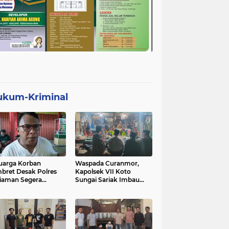
ukum-Kriminal
uarga Korban
Waspada Curanmor,
bret Desak Polres
Kapolsek VII Koto
iaman Segera
Sungai Sariak Imbau
gkap Pelaku
Warga Pasang Kunci
Ganda