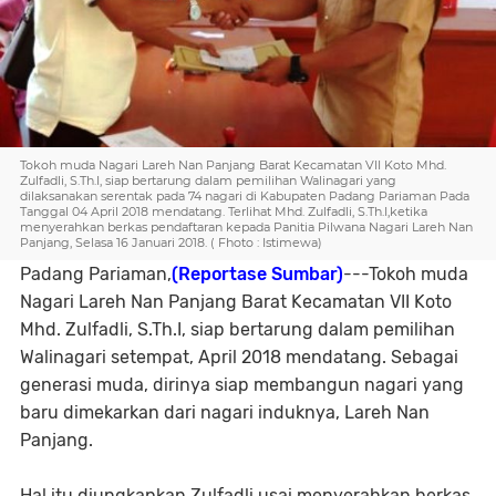
Tokoh muda Nagari Lareh Nan Panjang Barat Kecamatan VII Koto Mhd.
Zulfadli, S.Th.I, siap bertarung dalam pemilihan Walinagari yang
dilaksanakan serentak pada 74 nagari di Kabupaten Padang Pariaman Pada
Tanggal 04 April 2018 mendatang. Terlihat Mhd. Zulfadli, S.Th.I,ketika
menyerahkan berkas pendaftaran kepada Panitia Pilwana Nagari Lareh Nan
Panjang, Selasa 16 Januari 2018. ( Fhoto : Istimewa)
Padang Pariaman,
(Reportase Sumbar)
---Tokoh muda
Nagari Lareh Nan Panjang Barat Kecamatan VII Koto
Mhd. Zulfadli, S.Th.I, siap bertarung dalam pemilihan
Walinagari setempat, April 2018 mendatang. Sebagai
generasi muda, dirinya siap membangun nagari yang
baru dimekarkan dari nagari induknya, Lareh Nan
Panjang.
Hal itu diungkapkan Zulfadli usai menyerahkan berkas